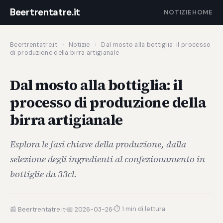
Beertrentatre.it
NOTIZIE
HOME
Beertrentatre.it
›
Notizie
›
Dal mosto alla bottiglia: il processo
di produzione della birra artigianale
Dal mosto alla bottiglia: il
processo di produzione della
birra artigianale
Esplora le fasi chiave della produzione, dalla
selezione degli ingredienti al confezionamento in
bottiglie da 33cl.
⏱ 1 min di lettura
📰 Beertrentatre.it
📅 2026-03-26